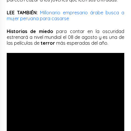
LEE TAMBIÉN:
Millonario empresario árabe busca a
mujer peruana para casarse
Historias de miedo
para contar en la oscuridad
estrenará a nivel mundial el 08 de agosto y es una de
las películas de
terror
más esperadas del año.