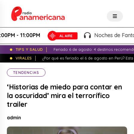
 - 11:00PM
Noches de Fantasía -
TIPS Y SALUD
Feriado 6 de agosto: 4 destinos recomend
VIRALES
¿Por qué es feriado el 6 de agosto en Perú? Esta 
TENDENCIAS
‘Historias de miedo para contar en
la oscuridad’ mira el terrorífico
trailer
admin