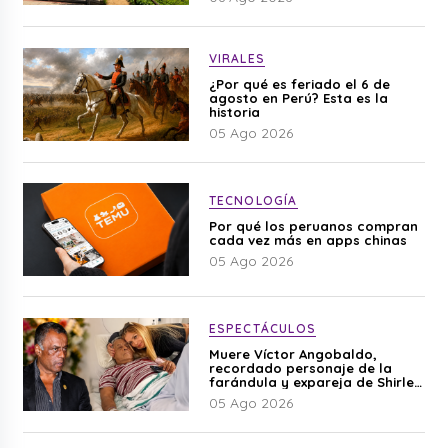
VIRALES
¿Por qué es feriado el 6 de
agosto en Perú? Esta es la
historia
05 Ago 2026
TECNOLOGÍA
Por qué los peruanos compran
cada vez más en apps chinas
05 Ago 2026
ESPECTÁCULOS
Muere Víctor Angobaldo,
recordado personaje de la
farándula y expareja de Shirley
Cherres
05 Ago 2026