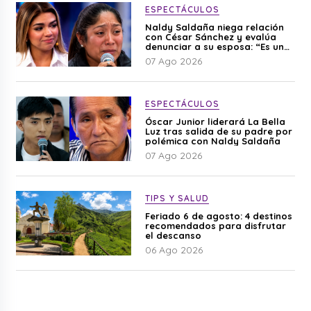
ESPECTÁCULOS
Naldy Saldaña niega relación
con César Sánchez y evalúa
denunciar a su esposa: “Es una
difamación”
07 Ago 2026
ESPECTÁCULOS
Óscar Junior liderará La Bella
Luz tras salida de su padre por
polémica con Naldy Saldaña
07 Ago 2026
TIPS Y SALUD
Feriado 6 de agosto: 4 destinos
recomendados para disfrutar
el descanso
06 Ago 2026