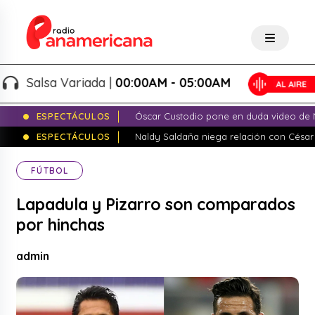
Salsa Variada |
00:00AM - 05:00AM
ESPECTÁCULOS
Óscar Custodio pone en duda video de N
ESPECTÁCULOS
Naldy Saldaña niega relación con César
FÚTBOL
Lapadula y Pizarro son comparados
por hinchas
admin