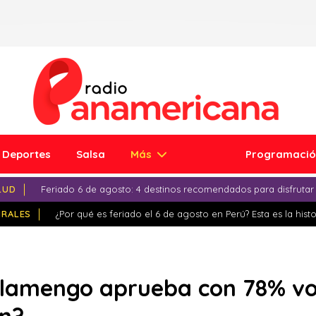
Deportes
Salsa
Más
Programaci
LUD
Feriado 6 de agosto: 4 destinos recomendados para disfrutar
IRALES
¿Por qué es feriado el 6 de agosto en Perú? Esta es la histo
Flamengo aprueba con 78% vo