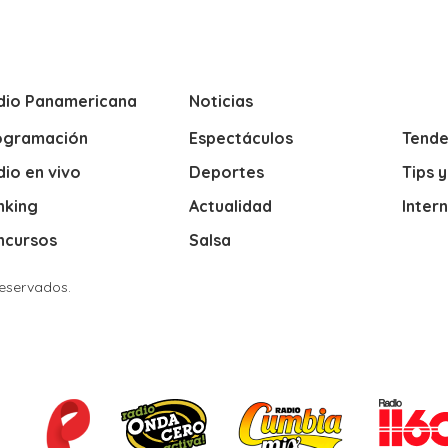
dio Panamericana
Noticias
ogramación
Espectáculos
Tende
io en vivo
Deportes
Tips 
nking
Actualidad
Inter
ncursos
Salsa
Reservados.