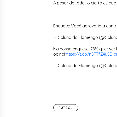
A pesar de todo, lo cierto es que 
Enquete: Você aprovaria a cont
— Coluna do Flamengo (@Colu
Na nossa enquete, 78% quer ver 
opine!
https://t.co/nSFTfZ4ySD
p
— Coluna do Flamengo (@Colu
FÚTBOL