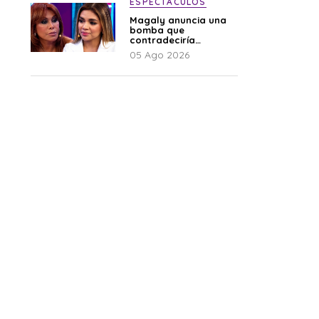
ESPECTÁCULOS
Magaly anuncia una
bomba que
contradeciría
comunicado de La
05 Ago 2026
Bella Luz: “Hay un
audio”