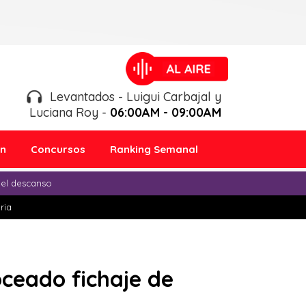
Levantados - Luigui Carbajal y
Luciana Roy -
06:00AM - 09:00AM
ón
Concursos
Ranking Semanal
 el descanso
ria
ceado fichaje de