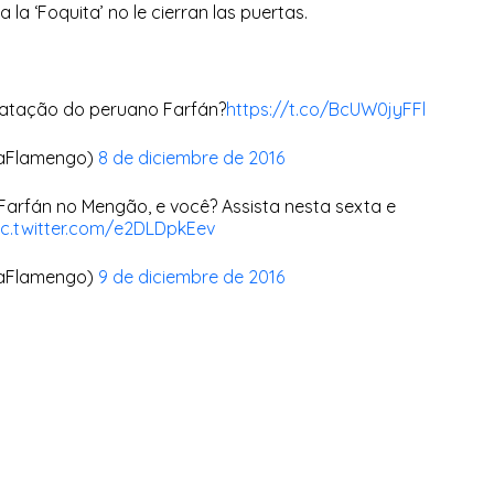
a la ‘Foquita’ no le cierran las puertas.
ratação do peruano Farfán?
https://t.co/BcUW0jyFFl
naFlamengo)
8 de diciembre de 2016
Farfán no Mengão, e você? Assista nesta sexta e
ic.twitter.com/e2DLDpkEev
naFlamengo)
9 de diciembre de 2016