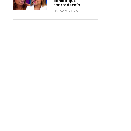
bomba que
contradeciría
comunicado de La
05 Ago 2026
Bella Luz: “Hay un
audio”