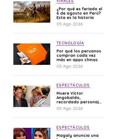
VIRALES
¿Por qué es feriado el
6 de agosto en Perú?
Esta es la historia
05 Ago 2026
TECNOLOGÍA
Por qué los peruanos
compran cada vez
más en apps chinas
05 Ago 2026
ESPECTÁCULOS
Muere Víctor
Angobaldo,
recordado personaje
de la farándula y
05 Ago 2026
expareja de Shirley
Cherres
ESPECTÁCULOS
Magaly anuncia una