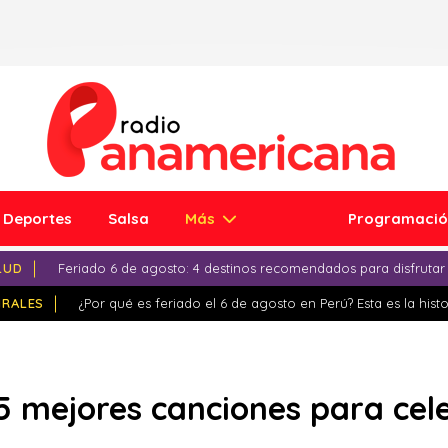
Deportes
Salsa
Más
Programaci
LUD
Feriado 6 de agosto: 4 destinos recomendados para disfrutar
IRALES
¿Por qué es feriado el 6 de agosto en Perú? Esta es la histo
5 mejores canciones para ce