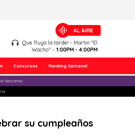
Que fluya la tarde! - Martin "El
Wacho" -
1:00PM - 4:00PM
ón
Concursos
Ranking Semanal
 el descanso
ria
lebrar su cumpleaños