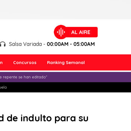
Salsa Variada -
00:00AM - 05:00AM
ón
Concursos
Ranking Semanal
e repente se han editado”
duelo
ud de indulto para su