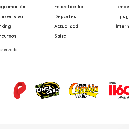
ogramación
Espectáculos
Tende
io en vivo
Deportes
Tips 
nking
Actualidad
Inter
ncursos
Salsa
Reservados.