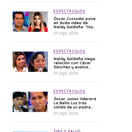
ESPECTÁCULOS
Óscar Custodio pone
en duda video de
Naldy Saldaña: “Hay
cosas que de repente
07 Ago 2026
se han editado”
ESPECTÁCULOS
Naldy Saldaña niega
relación con César
Sánchez y evalúa
denunciar a su
07 Ago 2026
esposa: “Es una
difamación”
ESPECTÁCULOS
Óscar Junior liderará
La Bella Luz tras
salida de su padre
por polémica con
07 Ago 2026
Naldy Saldaña
TIPS Y SALUD