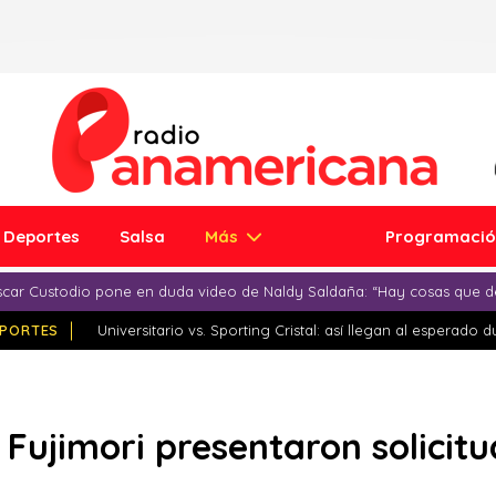
Deportes
Salsa
Más
Programaci
car Custodio pone en duda video de Naldy Saldaña: “Hay cosas que d
PORTES
Universitario vs. Sporting Cristal: así llegan al esperado 
 Fujimori presentaron solicit