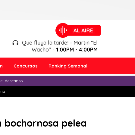
Que fluya la tarde! - Martin "El
Wacho" -
1:00PM - 4:00PM
ón
Concursos
Ranking Semanal
 el descanso
ria
n bochornosa pelea