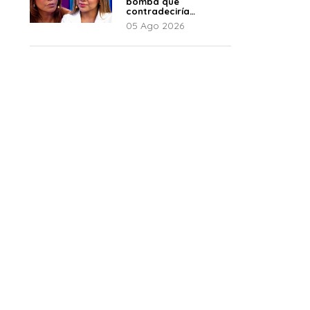
bomba que
contradeciría
comunicado de La
05 Ago 2026
Bella Luz: “Hay un
audio”