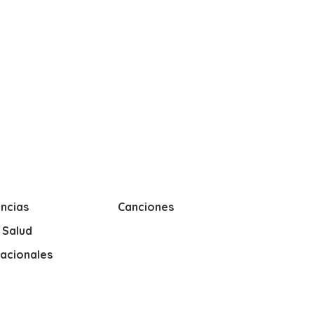
ncias
Canciones
y Salud
nacionales