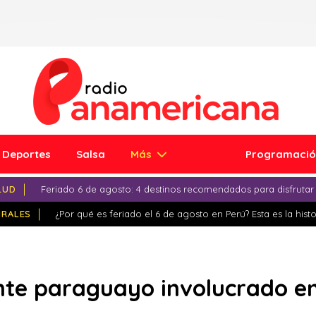
Deportes
Salsa
Más
Programaci
LUD
Feriado 6 de agosto: 4 destinos recomendados para disfrutar
IRALES
¿Por qué es feriado el 6 de agosto en Perú? Esta es la histo
ente paraguayo involucrado e