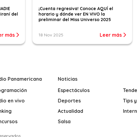
NADIE
¡Cuenta regresiva! Conoce AQUÍ el
iraní del
horario y dónde ver EN VIVO la
preliminar del Miss Universo 2025
er más
Leer más
18 Nov 2025
dio Panamericana
Noticias
ogramación
Espectáculos
Tende
io en vivo
Deportes
Tips 
nking
Actualidad
Inter
ncursos
Salsa
Reservados.