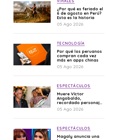
VIRALES
¿Por qué es feriado el
6 de agosto en Perú?
Esta es la historia
05 Ago 2026
TECNOLOGÍA
Por qué los peruanos
compran cada vez
más en apps chinas
05 Ago 2026
ESPECTÁCULOS
Muere Víctor
Angobaldo,
recordado personaje
de la farándula y
05 Ago 2026
expareja de Shirley
Cherres
ESPECTÁCULOS
Magaly anuncia una