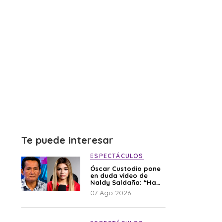
Te puede interesar
ESPECTÁCULOS
Óscar Custodio pone
en duda video de
Naldy Saldaña: “Hay
cosas que de repente
07 Ago 2026
se han editado”