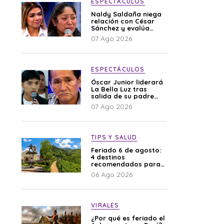
ESPECTÁCULOS
Naldy Saldaña niega
relación con César
Sánchez y evalúa
denunciar a su
07 Ago 2026
esposa: “Es una
difamación”
ESPECTÁCULOS
Óscar Junior liderará
La Bella Luz tras
salida de su padre
por polémica con
07 Ago 2026
Naldy Saldaña
TIPS Y SALUD
Feriado 6 de agosto:
4 destinos
recomendados para
disfrutar el descanso
06 Ago 2026
VIRALES
¿Por qué es feriado el