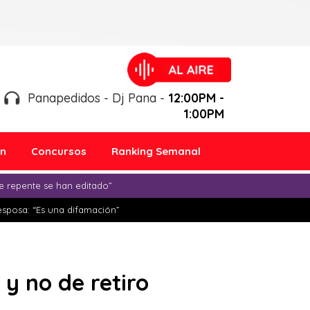
Panapedidos - Dj Pana -
12:00PM -
1:00PM
ón
Concursos
Ranking Semanal
e repente se han editado”
esposa: “Es una difamación”
 y no de retiro