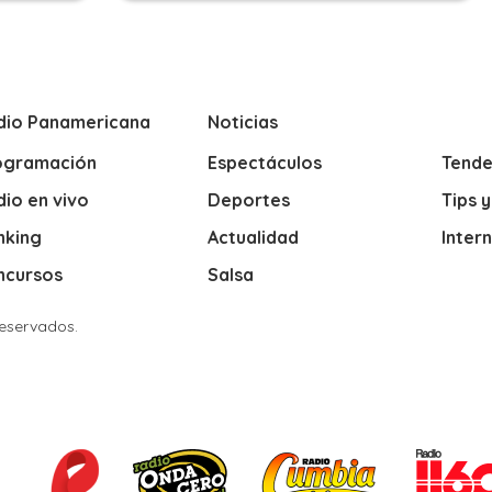
dio Panamericana
Noticias
ogramación
Espectáculos
Tende
io en vivo
Deportes
Tips 
nking
Actualidad
Inter
ncursos
Salsa
Reservados.