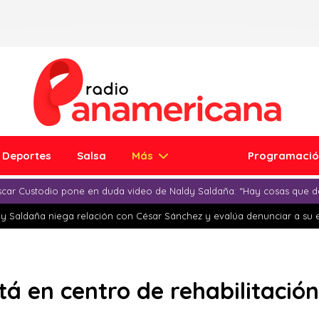
Deportes
Salsa
Más
Programaci
car Custodio pone en duda video de Naldy Saldaña: “Hay cosas que d
y Saldaña niega relación con César Sánchez y evalúa denunciar a su 
stá en centro de rehabilitación