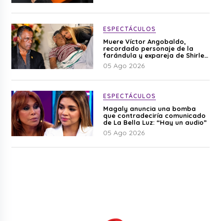
ESPECTÁCULOS
Muere Víctor Angobaldo,
recordado personaje de la
farándula y expareja de Shirley
Cherres
05 Ago 2026
ESPECTÁCULOS
Magaly anuncia una bomba
que contradeciría comunicado
de La Bella Luz: “Hay un audio”
05 Ago 2026