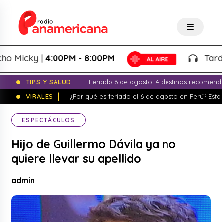
Micky |
4:00PM - 8:00PM
Tardeo S
TIPS Y SALUD
Feriado 6 de agosto: 4 destinos recomend
VIRALES
¿Por qué es feriado el 6 de agosto en Perú? Esta 
ESPECTÁCULOS
Hijo de Guillermo Dávila ya no
quiere llevar su apellido
admin