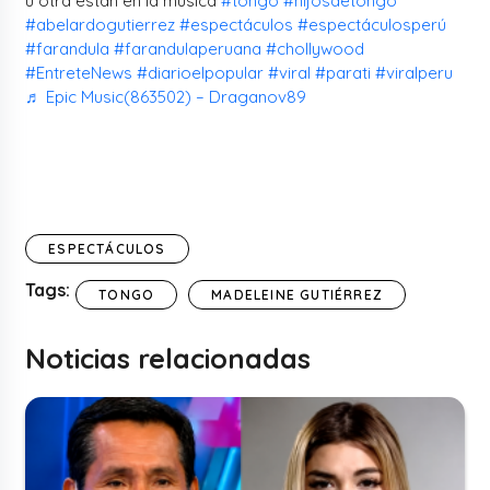
u otra están en la música
#tongo
#hijosdetongo
#abelardogutierrez
#espectáculos
#espectáculosperú
#farandula
#farandulaperuana
#chollywood
#EntreteNews
#diarioelpopular
#viral
#parati
#viralperu
♬ Epic Music(863502) – Draganov89
ESPECTÁCULOS
Tags:
TONGO
MADELEINE GUTIÉRREZ
Noticias relacionadas