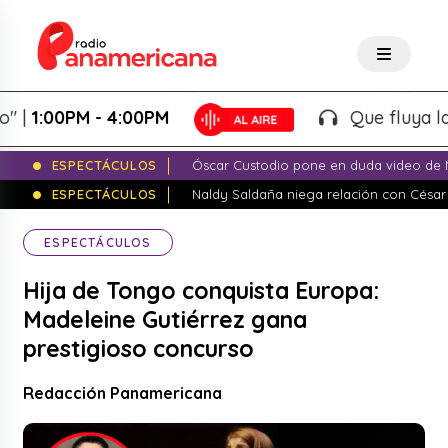
:00PM - 4:00PM
Que fluya la tarde
ESPECTÁCULOS
Óscar Custodio pone en duda video de N
ESPECTÁCULOS
Naldy Saldaña niega relación con César
ESPECTÁCULOS
Hija de Tongo conquista Europa:
Madeleine Gutiérrez gana
prestigioso concurso
Redacción Panamericana