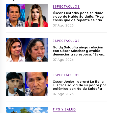
ESPECTÁCULOS
Óscar Custodio pone en duda
video de Naldy Saldaña: “Hay
cosas que de repente se han
editado”
07 Ago 2026
ESPECTÁCULOS
Naldy Saldaña niega relación
con César Sánchez y evalúa
denunciar a su esposa: “Es una
difamación”
07 Ago 2026
ESPECTÁCULOS
Óscar Junior liderará La Bella
Luz tras salida de su padre por
polémica con Naldy Saldaña
07 Ago 2026
TIPS Y SALUD