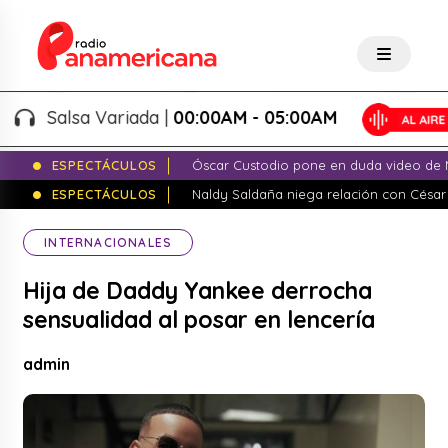
Salsa Variada |
00:00AM - 05:00AM
ESPECTÁCULOS
Óscar Custodio pone en duda video de N
ESPECTÁCULOS
Naldy Saldaña niega relación con César
INTERNACIONALES
Hija de Daddy Yankee derrocha
sensualidad al posar en lencería
admin