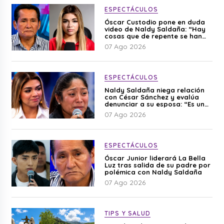
ESPECTÁCULOS
Óscar Custodio pone en duda
video de Naldy Saldaña: “Hay
cosas que de repente se han
editado”
07 Ago 2026
ESPECTÁCULOS
Naldy Saldaña niega relación
con César Sánchez y evalúa
denunciar a su esposa: “Es una
difamación”
07 Ago 2026
ESPECTÁCULOS
Óscar Junior liderará La Bella
Luz tras salida de su padre por
polémica con Naldy Saldaña
07 Ago 2026
TIPS Y SALUD