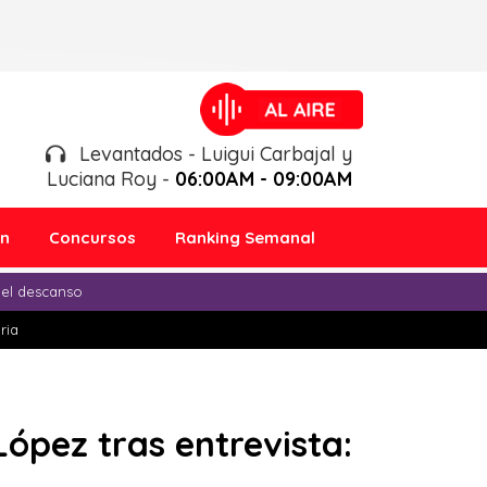
Levantados - Luigui Carbajal y
Luciana Roy -
06:00AM - 09:00AM
ón
Concursos
Ranking Semanal
 el descanso
ria
pez tras entrevista: