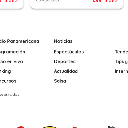
dio Panamericana
Noticias
ogramación
Espectáculos
Tende
io en vivo
Deportes
Tips 
nking
Actualidad
Inter
ncursos
Salsa
Reservados.