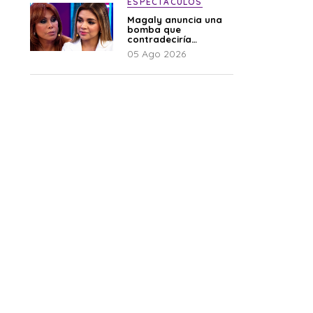
ESPECTÁCULOS
Magaly anuncia una
bomba que
contradeciría
comunicado de La
05 Ago 2026
Bella Luz: “Hay un
audio”