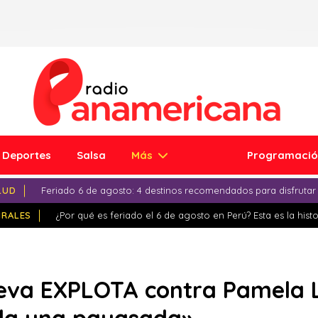
Deportes
Salsa
Más
Programaci
LUD
Feriado 6 de agosto: 4 destinos recomendados para disfrutar
IRALES
¿Por qué es feriado el 6 de agosto en Perú? Esta es la histo
va EXPLOTA contra Pamela Ló