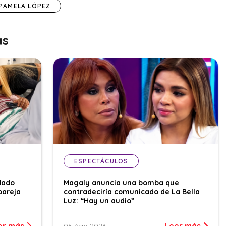
PAMELA LÓPEZ
as
ESPECTÁCULOS
dado
Magaly anuncia una bomba que
pareja
contradeciría comunicado de La Bella
Luz: “Hay un audio”
er más
Leer más
05 Ago 2026