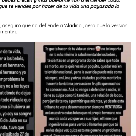
s bebés crecen y más adelante van a entender todo.
 que te vendes por hacer de tu vida una payasada lo
 aseguró que no defiende a ‘Aladino’, pero que la versión
 mentira.