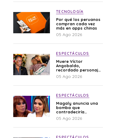
TECNOLOGÍA
Por qué los peruanos
compran cada vez
más en apps chinas
05 Ago 2026
ESPECTÁCULOS
Muere Víctor
Angobaldo,
recordado personaje
de la farándula y
05 Ago 2026
expareja de Shirley
Cherres
ESPECTÁCULOS
Magaly anuncia una
bomba que
contradeciría
comunicado de La
05 Ago 2026
Bella Luz: “Hay un
audio”
ESPECTÁCULOS