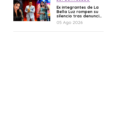
Ex integrantes de La
Bella Luz rompen su
silencio tras denuncia
de Naldy: “Todo el
05 Ago 2026
mundo lo sabía”