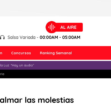
Salsa Variada -
00:00AM - 05:00AM
ón
Concursos
Ranking Semanal
a Luz: “Hay un audio”
ria
almar las molestias