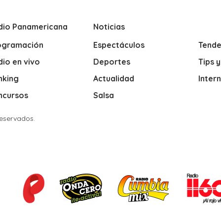
dio Panamericana
Noticias
ogramación
Espectáculos
Tende
io en vivo
Deportes
Tips 
nking
Actualidad
Inter
ncursos
Salsa
Reservados.