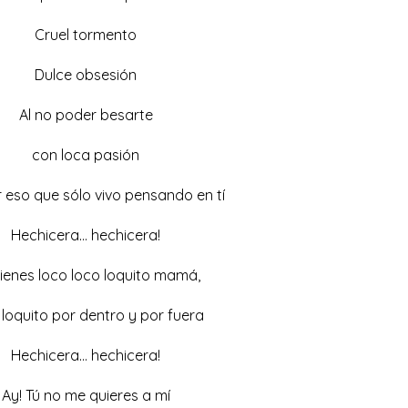
Cruel tormento
Dulce obsesión
Al no poder besarte
con loca pasión
r eso que sólo vivo pensando en tí
Hechicera… hechicera!
ienes loco loco loquito mamá,
 loquito por dentro y por fuera
Hechicera… hechicera!
Ay! Tú no me quieres a mí