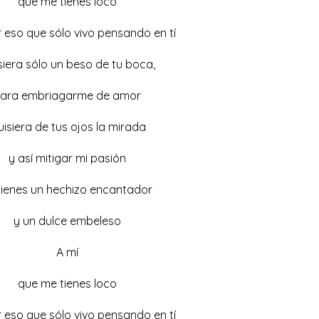
que me tienes loco
r eso que sólo vivo pensando en tí
siera sólo un beso de tu boca,
ara embriagarme de amor
isiera de tus ojos la mirada
y así mitigar mi pasión
tienes un hechizo encantador
y un dulce embeleso
A mí
que me tienes loco
r eso que sólo vivo pensando en tí