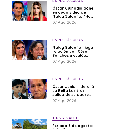
ESPECTÁCULOS
Óscar Custodio pone
en duda video de
Naldy Saldaña: “Hay
cosas que de repente
07 Ago 2026
se han editado”
ESPECTÁCULOS
Naldy Saldaña niega
relación con César
Sánchez y evalúa
denunciar a su
07 Ago 2026
esposa: “Es una
difamación”
ESPECTÁCULOS
Óscar Junior liderará
La Bella Luz tras
salida de su padre
por polémica con
07 Ago 2026
Naldy Saldaña
TIPS Y SALUD
Feriado 6 de agosto: