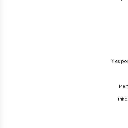
Y es po
Me t
mira