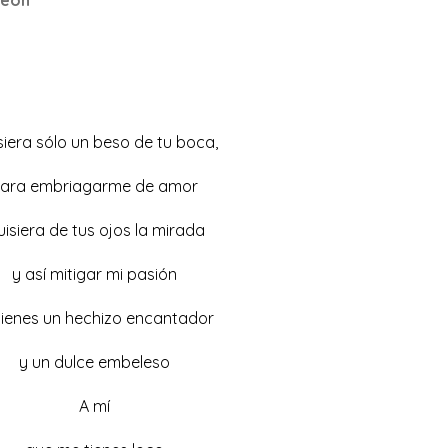
siera sólo un beso de tu boca,
ara embriagarme de amor
isiera de tus ojos la mirada
y así mitigar mi pasión
tienes un hechizo encantador
y un dulce embeleso
A mí