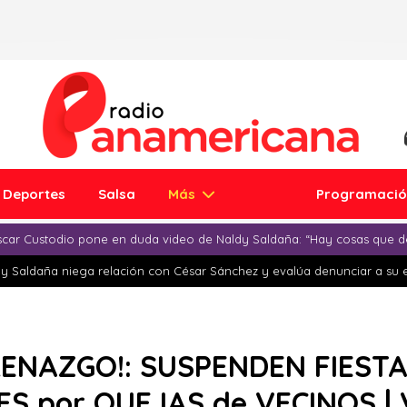
Deportes
Salsa
Más
Programaci
car Custodio pone en duda video de Naldy Saldaña: “Hay cosas que d
y Saldaña niega relación con César Sánchez y evalúa denunciar a su 
RENAZGO!: SUSPENDEN FIEST
S por QUEJAS de VECINOS | 