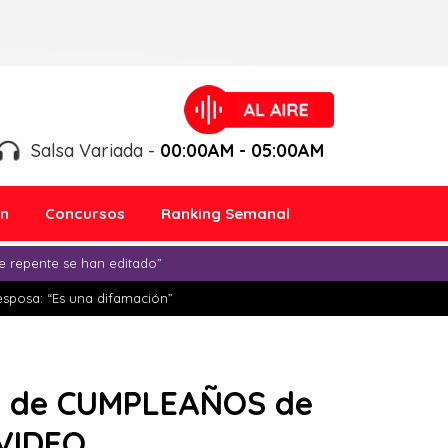
Salsa Variada -
00:00AM - 05:00AM
ón
Concursos
Ranking Semanal
e repente se han editado”
esposa: “Es una difamación”
A de CUMPLEAÑOS de
VIDEO