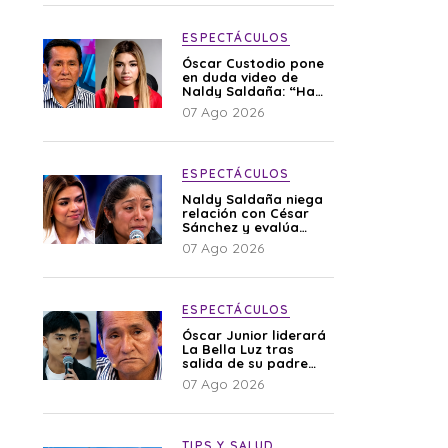
ESPECTÁCULOS
Óscar Custodio pone
en duda video de
Naldy Saldaña: “Hay
cosas que de repente
07 Ago 2026
se han editado”
ESPECTÁCULOS
Naldy Saldaña niega
relación con César
Sánchez y evalúa
denunciar a su
07 Ago 2026
esposa: “Es una
difamación”
ESPECTÁCULOS
Óscar Junior liderará
La Bella Luz tras
salida de su padre
por polémica con
07 Ago 2026
Naldy Saldaña
TIPS Y SALUD