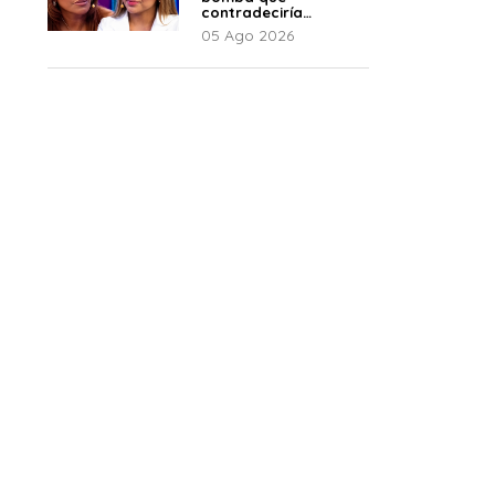
contradeciría
comunicado de La
05 Ago 2026
Bella Luz: “Hay un
audio”