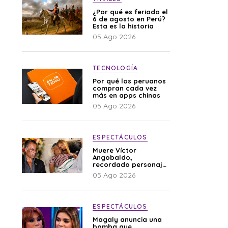
¿Por qué es feriado el
6 de agosto en Perú?
Esta es la historia
05 Ago 2026
TECNOLOGÍA
Por qué los peruanos
compran cada vez
más en apps chinas
05 Ago 2026
ESPECTÁCULOS
Muere Víctor
Angobaldo,
recordado personaje
de la farándula y
05 Ago 2026
expareja de Shirley
Cherres
ESPECTÁCULOS
Magaly anuncia una
bomba que