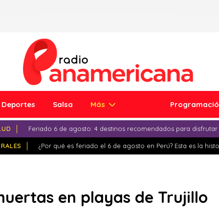
Deportes
Salsa
Más
Programaci
LUD
Feriado 6 de agosto: 4 destinos recomendados para disfrutar
IRALES
¿Por qué es feriado el 6 de agosto en Perú? Esta es la histo
uertas en playas de Trujillo