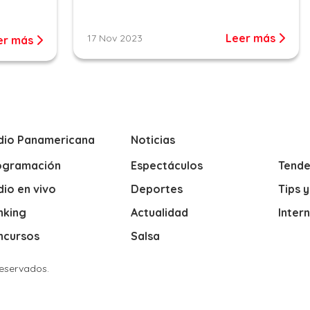
Leer más
17 Nov 2023
er más
dio Panamericana
Noticias
ogramación
Espectáculos
Tende
io en vivo
Deportes
Tips 
nking
Actualidad
Inter
ncursos
Salsa
Reservados.