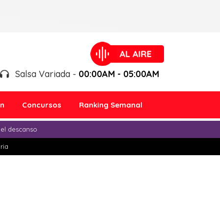
Salsa Variada -
00:00AM - 05:00AM
ón
Concursos
Ranking Semanal
 el descanso
ria