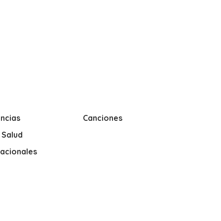
ncias
Canciones
y Salud
nacionales