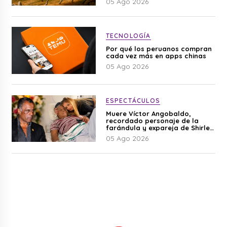
05 Ago 2026
TECNOLOGÍA
Por qué los peruanos compran
cada vez más en apps chinas
05 Ago 2026
ESPECTÁCULOS
Muere Víctor Angobaldo,
recordado personaje de la
farándula y expareja de Shirley
Cherres
05 Ago 2026