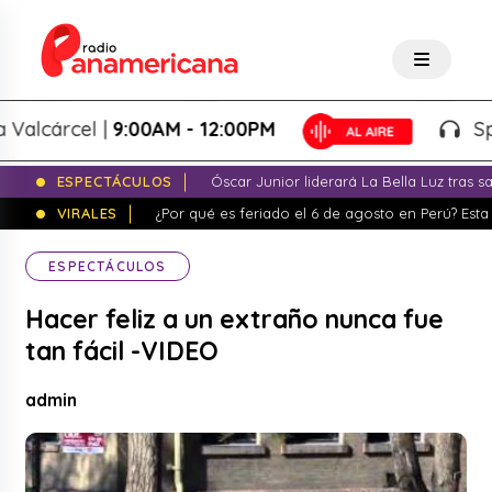
cárcel |
9:00AM - 12:00PM
Splash
ESPECTÁCULOS
Óscar Junior liderará La Bella Luz tras 
VIRALES
¿Por qué es feriado el 6 de agosto en Perú? Esta 
ESPECTÁCULOS
Hacer feliz a un extraño nunca fue
tan fácil -VIDEO
admin