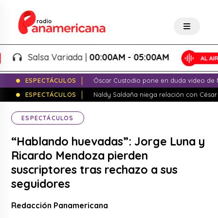
Salsa Variada |
00:00AM - 05:00AM
ESPECTÁCULOS
Óscar Custodio pone en duda video de N
ESPECTÁCULOS
Naldy Saldaña niega relación con César
ESPECTÁCULOS
“Hablando huevadas”: Jorge Luna y
Ricardo Mendoza pierden
suscriptores tras rechazo a sus
seguidores
Redacción Panamericana