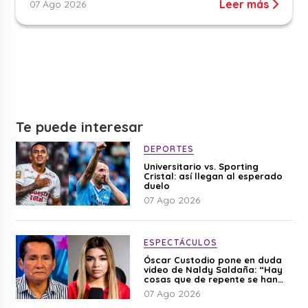
Leer más
07 Ago 2026
Te puede interesar
DEPORTES
Universitario vs. Sporting
Cristal: así llegan al esperado
duelo
07 Ago 2026
ESPECTÁCULOS
Óscar Custodio pone en duda
video de Naldy Saldaña: “Hay
cosas que de repente se han
editado”
07 Ago 2026