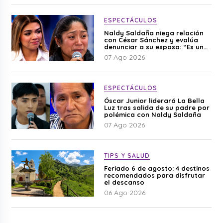
ESPECTÁCULOS
Naldy Saldaña niega relación
con César Sánchez y evalúa
denunciar a su esposa: “Es una
difamación”
07 Ago 2026
ESPECTÁCULOS
Óscar Junior liderará La Bella
Luz tras salida de su padre por
polémica con Naldy Saldaña
07 Ago 2026
TIPS Y SALUD
Feriado 6 de agosto: 4 destinos
recomendados para disfrutar
el descanso
06 Ago 2026