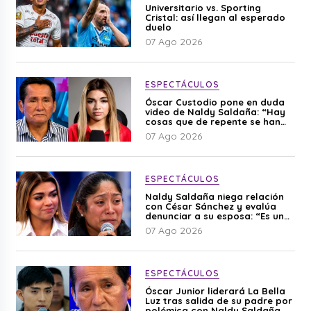
Universitario vs. Sporting
Cristal: así llegan al esperado
duelo
07 Ago 2026
ESPECTÁCULOS
Óscar Custodio pone en duda
video de Naldy Saldaña: “Hay
cosas que de repente se han
editado”
07 Ago 2026
ESPECTÁCULOS
Naldy Saldaña niega relación
con César Sánchez y evalúa
denunciar a su esposa: “Es una
difamación”
07 Ago 2026
ESPECTÁCULOS
Óscar Junior liderará La Bella
Luz tras salida de su padre por
polémica con Naldy Saldaña