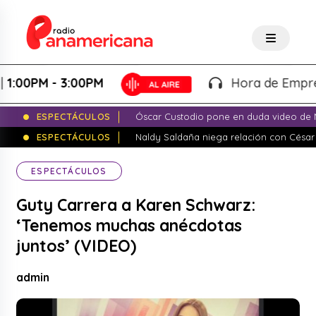
0PM - 3:00PM
Hora de Emprender 
ESPECTÁCULOS
Óscar Custodio pone en duda video de N
ESPECTÁCULOS
Naldy Saldaña niega relación con César
ESPECTÁCULOS
Guty Carrera a Karen Schwarz:
‘Tenemos muchas anécdotas
juntos’ (VIDEO)
admin