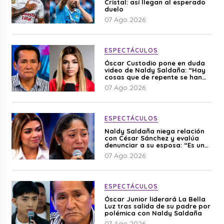
Cristal: así llegan al esperado
duelo
07 Ago 2026
ESPECTÁCULOS
Óscar Custodio pone en duda
video de Naldy Saldaña: “Hay
cosas que de repente se han
editado”
07 Ago 2026
ESPECTÁCULOS
Naldy Saldaña niega relación
con César Sánchez y evalúa
denunciar a su esposa: “Es una
difamación”
07 Ago 2026
ESPECTÁCULOS
Óscar Junior liderará La Bella
Luz tras salida de su padre por
polémica con Naldy Saldaña
07 Ago 2026