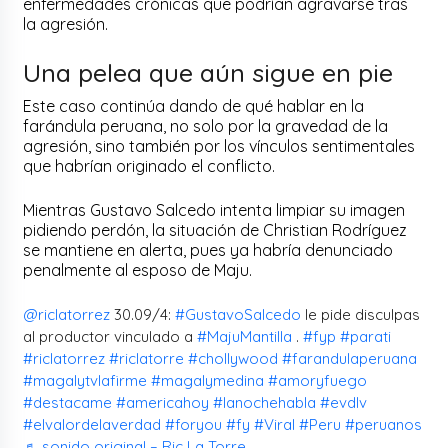
enfermedades crónicas que podrían agravarse tras
la agresión.
Una pelea que aún sigue en pie
Este caso continúa dando de qué hablar en la
farándula peruana, no solo por la gravedad de la
agresión, sino también por los vínculos sentimentales
que habrían originado el conflicto.
Mientras Gustavo Salcedo intenta limpiar su imagen
pidiendo perdón, la situación de Christian Rodríguez
se mantiene en alerta, pues ya habría denunciado
penalmente al esposo de Maju.
@riclatorrez
30.09/4:
#GustavoSalcedo
le pide disculpas
al productor vinculado a
#MajuMantilla
.
#fyp
#parati
#riclatorrez
#riclatorre
#chollywood
#farandulaperuana
#magalytvlafirme
#magalymedina
#amoryfuego
#destacame
#americahoy
#lanochehabla
#evdlv
#elvalordelaverdad
#foryou
#fy
#Viral
#Peru
#peruanos
♬ sonido original – Ric La Torre