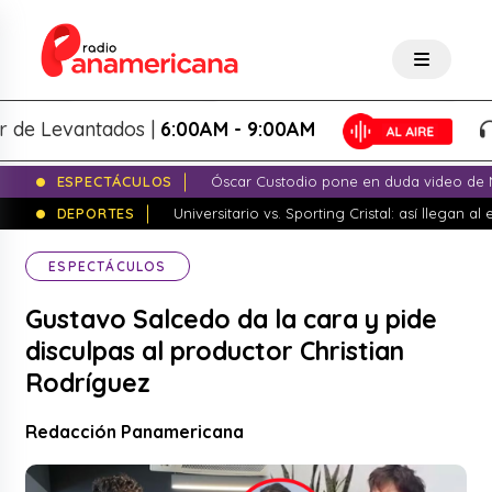
Levantados |
6:00AM - 9:00AM
Lo
ESPECTÁCULOS
Óscar Custodio pone en duda video de N
DEPORTES
Universitario vs. Sporting Cristal: así llegan a
ESPECTÁCULOS
Gustavo Salcedo da la cara y pide
disculpas al productor Christian
Rodríguez
Redacción Panamericana