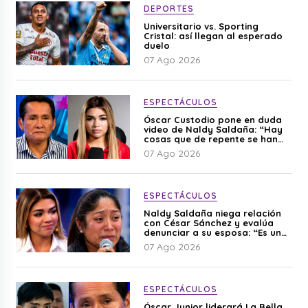
DEPORTES
Universitario vs. Sporting
Cristal: así llegan al esperado
duelo
07 Ago 2026
ESPECTÁCULOS
Óscar Custodio pone en duda
video de Naldy Saldaña: “Hay
cosas que de repente se han
editado”
07 Ago 2026
ESPECTÁCULOS
Naldy Saldaña niega relación
con César Sánchez y evalúa
denunciar a su esposa: “Es una
difamación”
07 Ago 2026
ESPECTÁCULOS
Óscar Junior liderará La Bella