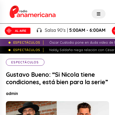
Salsa 90's |
5:00AM - 6:00AM
ESPECTÁCULOS
Óscar Custodio pone en duda video de N
ESPECTÁCULOS
Naldy Saldaña niega relación con César
ESPECTÁCULOS
Gustavo Bueno: “Si Nicola tiene
condiciones, está bien para la serie”
admin