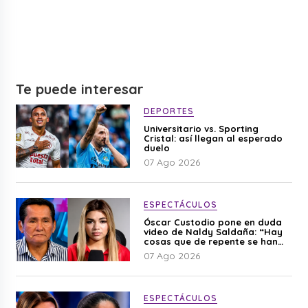
Te puede interesar
DEPORTES
Universitario vs. Sporting
Cristal: así llegan al esperado
duelo
07 Ago 2026
ESPECTÁCULOS
Óscar Custodio pone en duda
video de Naldy Saldaña: “Hay
cosas que de repente se han
editado”
07 Ago 2026
ESPECTÁCULOS