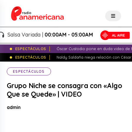
alsa Variada |
00:00AM - 05:00AM
ESPECTÁCULOS
Óscar Custodio pone en duda video de N
ESPECTÁCULOS
Naldy Saldaña niega relación con César
ESPECTÁCULOS
Grupo Niche se consagra con «Algo
Que se Quede» | VIDEO
admin