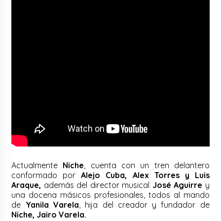
Actualmente
Niche
, cuenta con un tren delantero
conformado por
Alejo Cuba, Alex Torres y Luis
Araque,
además del director musical
José Aguirre
y
una docena másicos profesionales, todos al mando
de
Yanila Varela
, hija del creador y fundador de
Niche, Jairo Varela.