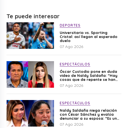
Te puede interesar
DEPORTES
Universitario vs. Sporting
Cristal: así llegan al esperado
duelo
07 Ago 2026
ESPECTÁCULOS
Óscar Custodio pone en duda
video de Naldy Saldaña: “Hay
cosas que de repente se han
editado”
07 Ago 2026
ESPECTÁCULOS
Naldy Saldaña niega relación
con César Sánchez y evalúa
denunciar a su esposa: “Es una
difamación”
07 Ago 2026