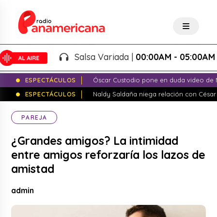
Salsa Variada |
00:00AM - 05:00AM
ESPECTÁCULOS
Óscar Custodio pone en duda video de N
ESPECTÁCULOS
Naldy Saldaña niega relación con César
PAREJA
¿Grandes amigos? La intimidad
entre amigos reforzaría los lazos de
amistad
admin