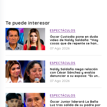
Te puede interesar
ESPECTÁCULOS
Óscar Custodio pone en duda
video de Naldy Saldaña: “Hay
cosas que de repente se han
editado”
07 Ago 2026
ESPECTÁCULOS
Naldy Saldaña niega relación
con César Sánchez y evalúa
denunciar a su esposa: “Es una
difamación”
07 Ago 2026
ESPECTÁCULOS
Óscar Junior liderará La Bella
Luz tras salida de su padre por