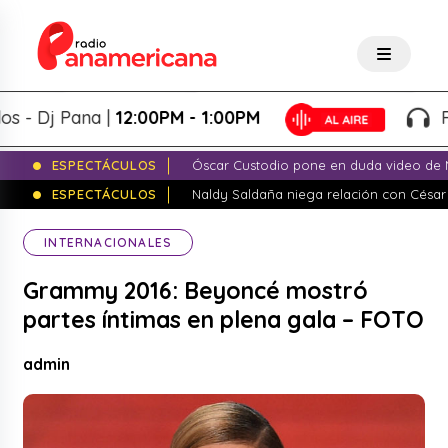
Dj Pana |
12:00PM - 1:00PM
Panap
ESPECTÁCULOS
Óscar Custodio pone en duda video de N
ESPECTÁCULOS
Naldy Saldaña niega relación con César
INTERNACIONALES
Grammy 2016: Beyoncé mostró
partes íntimas en plena gala – FOTO
admin