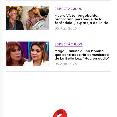
ESPECTÁCULOS
Muere Víctor Angobaldo,
recordado personaje de la
farándula y expareja de Shirley
Cherres
05 Ago 2026
ESPECTÁCULOS
Magaly anuncia una bomba
que contradeciría comunicado
de La Bella Luz: “Hay un audio”
05 Ago 2026