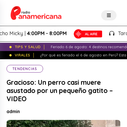
Micky |
4:00PM - 8:00PM
Tardeo S
TIPS Y SALUD
Feriado 6 de agosto: 4 destinos recomend
VIRALES
¿Por qué es feriado el 6 de agosto en Perú? Esta 
TENDENCIAS
Gracioso: Un perro casi muere
asustado por un pequeño gatito –
VIDEO
admin