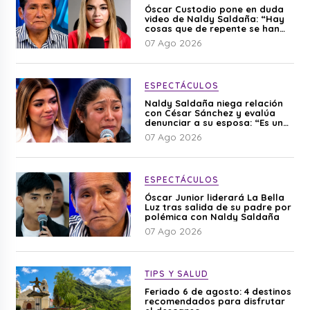
Óscar Custodio pone en duda
video de Naldy Saldaña: “Hay
cosas que de repente se han
editado”
07 Ago 2026
ESPECTÁCULOS
Naldy Saldaña niega relación
con César Sánchez y evalúa
denunciar a su esposa: “Es una
difamación”
07 Ago 2026
ESPECTÁCULOS
Óscar Junior liderará La Bella
Luz tras salida de su padre por
polémica con Naldy Saldaña
07 Ago 2026
TIPS Y SALUD
Feriado 6 de agosto: 4 destinos
recomendados para disfrutar