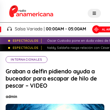
Salsa Variada |
00:00AM - 05:00AM
ESPECTÁCULOS
Óscar Custodio pone en duda video de N
ESPECTÁCULOS
Naldy Saldaña niega relación con César
INTERNACIONALES
Graban a delfin pidiendo ayuda a
buceador para escapar de hilo de
pescar – VIDEO
admin