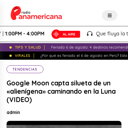
00PM - 4:00PM
Que fluya la tarde
TIPS Y SALUD
Feriado 6 de agosto: 4 destinos recomend
VIRALES
¿Por qué es feriado el 6 de agosto en Perú? Esta 
TENDENCIAS
Google Moon capta silueta de un
«alienígena» caminando en la Luna
(VIDEO)
admin