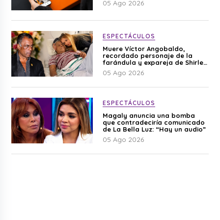
05 Ago 2026
ESPECTÁCULOS
Muere Víctor Angobaldo,
recordado personaje de la
farándula y expareja de Shirley
Cherres
05 Ago 2026
ESPECTÁCULOS
Magaly anuncia una bomba
que contradeciría comunicado
de La Bella Luz: “Hay un audio”
05 Ago 2026