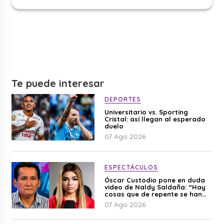
Te puede interesar
DEPORTES
Universitario vs. Sporting
Cristal: así llegan al esperado
duelo
07 Ago 2026
ESPECTÁCULOS
Óscar Custodio pone en duda
video de Naldy Saldaña: “Hay
cosas que de repente se han
editado”
07 Ago 2026