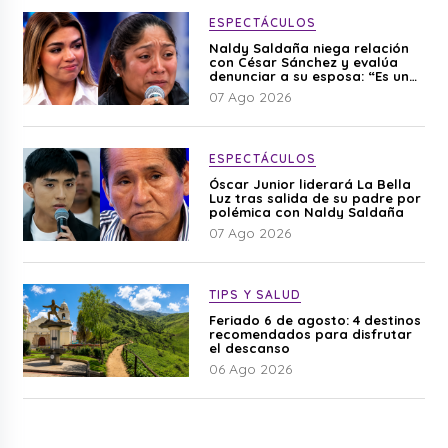
ESPECTÁCULOS
Naldy Saldaña niega relación
con César Sánchez y evalúa
denunciar a su esposa: “Es una
difamación”
07 Ago 2026
ESPECTÁCULOS
Óscar Junior liderará La Bella
Luz tras salida de su padre por
polémica con Naldy Saldaña
07 Ago 2026
TIPS Y SALUD
Feriado 6 de agosto: 4 destinos
recomendados para disfrutar
el descanso
06 Ago 2026