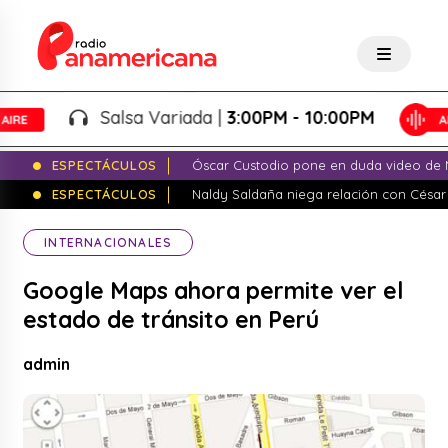
Salsa Variada |
3:00PM - 10:00PM
ESPECTÁCULOS
Óscar Custodio pone en duda video de N
ESPECTÁCULOS
Naldy Saldaña niega relación con César
INTERNACIONALES
Google Maps ahora permite ver el
estado de tránsito en Perú
admin