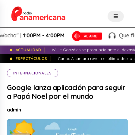
ho" |
1:00PM - 4:00PM
Que fluya l
ACTUALIDAD
Willie Gonzáles se pronuncia ante el devas
ESPECTÁCULOS
Carlos Alcántara revela el último dese
INTERNACIONALES
Google lanza aplicación para seguir
a Papá Noel por el mundo
admin