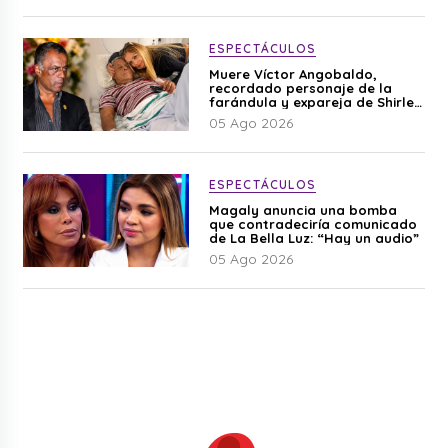
ESPECTÁCULOS
Muere Víctor Angobaldo,
recordado personaje de la
farándula y expareja de Shirley
Cherres
05 Ago 2026
ESPECTÁCULOS
Magaly anuncia una bomba
que contradeciría comunicado
de La Bella Luz: “Hay un audio”
05 Ago 2026