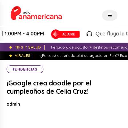
0PM - 4:00PM
Que fluya la tarde!
TIPS Y SALUD
Feriado 6 de agosto: 4 destinos recomend
VIRALES
¿Por qué es feriado el 6 de agosto en Perú? Esta 
TENDENCIAS
¡Google crea doodle por el
cumpleaños de Celia Cruz!
admin