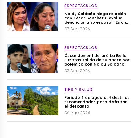
ESPECTÁCULOS
Naldy Saldaña niega relación
con César Sánchez y evalúa
denunciar a su esposa: “Es una
difamación”
07 Ago 2026
ESPECTÁCULOS
Óscar Junior liderará La Bella
Luz tras salida de su padre por
polémica con Naldy Saldaña
07 Ago 2026
TIPS Y SALUD
Feriado 6 de agosto: 4 destinos
recomendados para disfrutar
el descanso
06 Ago 2026