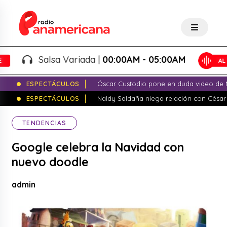
Salsa Variada |
00:00AM - 05:00AM
ESPECTÁCULOS
Óscar Custodio pone en duda video de N
ESPECTÁCULOS
Naldy Saldaña niega relación con César
TENDENCIAS
Google celebra la Navidad con
nuevo doodle
admin