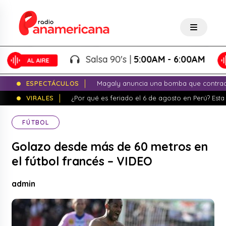
Salsa 90's |
5:00AM - 6:00AM
ESPECTÁCULOS
Magaly anuncia una bomba que contrade
VIRALES
¿Por qué es feriado el 6 de agosto en Perú? Esta 
FÚTBOL
Golazo desde más de 60 metros en
el fútbol francés – VIDEO
admin