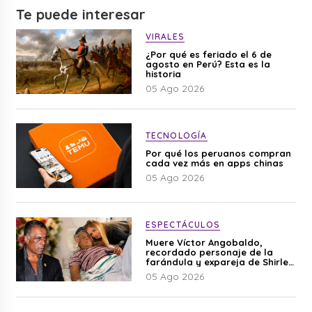
Te puede interesar
VIRALES
¿Por qué es feriado el 6 de
agosto en Perú? Esta es la
historia
05 Ago 2026
TECNOLOGÍA
Por qué los peruanos compran
cada vez más en apps chinas
05 Ago 2026
ESPECTÁCULOS
Muere Víctor Angobaldo,
recordado personaje de la
farándula y expareja de Shirley
Cherres
05 Ago 2026