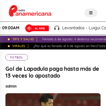
00AM
Levantados - Luigui Carbajal
TIPS Y SALUD
Feriado 6 de agosto: 4 destinos recomend
VIRALES
¿Por qué es feriado el 6 de agosto en Perú? Esta 
FÚTBOL
Gol de Lapadula paga hasta más de
13 veces lo apostado
admin