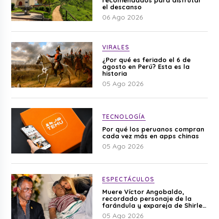
el descanso
06 Ago 2026
VIRALES
¿Por qué es feriado el 6 de
agosto en Perú? Esta es la
historia
05 Ago 2026
TECNOLOGÍA
Por qué los peruanos compran
cada vez más en apps chinas
05 Ago 2026
ESPECTÁCULOS
Muere Víctor Angobaldo,
recordado personaje de la
farándula y expareja de Shirley
Cherres
05 Ago 2026