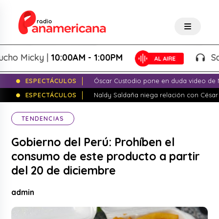
 Micky |
10:00AM - 1:00PM
Salsa 
ESPECTÁCULOS
Óscar Custodio pone en duda video de N
ESPECTÁCULOS
Naldy Saldaña niega relación con César
TENDENCIAS
Gobierno del Perú: Prohíben el
consumo de este producto a partir
del 20 de diciembre
admin