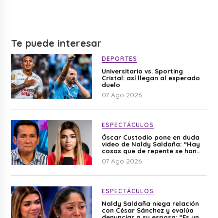
Te puede interesar
DEPORTES
Universitario vs. Sporting
Cristal: así llegan al esperado
duelo
07 Ago 2026
ESPECTÁCULOS
Óscar Custodio pone en duda
video de Naldy Saldaña: “Hay
cosas que de repente se han
editado”
07 Ago 2026
ESPECTÁCULOS
Naldy Saldaña niega relación
con César Sánchez y evalúa
denunciar a su esposa: “Es una