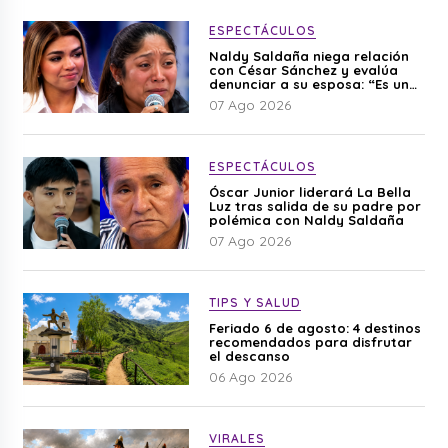
ESPECTÁCULOS
Naldy Saldaña niega relación
con César Sánchez y evalúa
denunciar a su esposa: “Es una
difamación”
07 Ago 2026
ESPECTÁCULOS
Óscar Junior liderará La Bella
Luz tras salida de su padre por
polémica con Naldy Saldaña
07 Ago 2026
TIPS Y SALUD
Feriado 6 de agosto: 4 destinos
recomendados para disfrutar
el descanso
06 Ago 2026
VIRALES