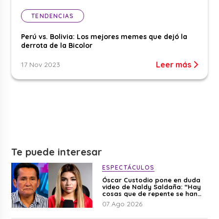
TENDENCIAS
Perú vs. Bolivia: Los mejores memes que dejó la
derrota de la Bicolor
Leer más
17 Nov 2023
Te puede interesar
ESPECTÁCULOS
Óscar Custodio pone en duda
video de Naldy Saldaña: “Hay
cosas que de repente se han
editado”
07 Ago 2026