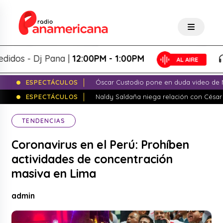
s - Dj Pana |
12:00PM - 1:00PM
P
ESPECTÁCULOS
Óscar Custodio pone en duda video de N
ESPECTÁCULOS
Naldy Saldaña niega relación con César
TENDENCIAS
Coronavirus en el Perú: Prohíben
actividades de concentración
masiva en Lima
admin