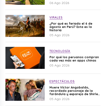
06 Ago 2026
VIRALES
¿Por qué es feriado el 6 de
agosto en Perú? Esta es la
historia
05 Ago 2026
TECNOLOGÍA
Por qué los peruanos compran
cada vez más en apps chinas
05 Ago 2026
ESPECTÁCULOS
Muere Víctor Angobaldo,
recordado personaje de la
farándula y expareja de Shirley
Cherres
05 Ago 2026