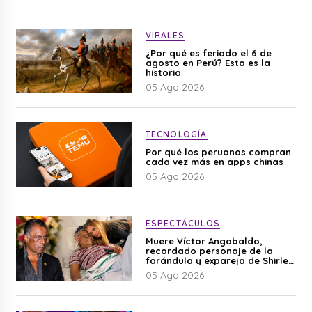
VIRALES
¿Por qué es feriado el 6 de
agosto en Perú? Esta es la
historia
05 Ago 2026
TECNOLOGÍA
Por qué los peruanos compran
cada vez más en apps chinas
05 Ago 2026
ESPECTÁCULOS
Muere Víctor Angobaldo,
recordado personaje de la
farándula y expareja de Shirley
Cherres
05 Ago 2026