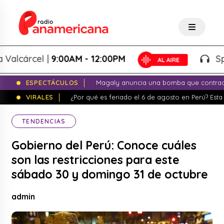
cárcel |
9:00AM - 12:00PM
Splash!
ESPECTÁCULOS
Magaly anuncia una bomba que contrade
VIRALES
¿Por qué es feriado el 6 de agosto en Perú? Esta 
TENDENCIAS
Gobierno del Perú: Conoce cuáles
son las restricciones para este
sábado 30 y domingo 31 de octubre
admin