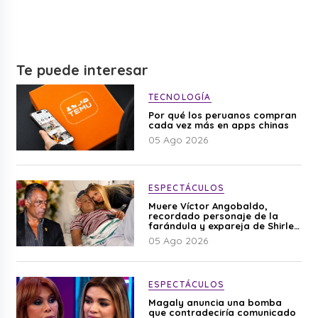
Te puede interesar
TECNOLOGÍA
Por qué los peruanos compran
cada vez más en apps chinas
05 Ago 2026
ESPECTÁCULOS
Muere Víctor Angobaldo,
recordado personaje de la
farándula y expareja de Shirley
Cherres
05 Ago 2026
ESPECTÁCULOS
Magaly anuncia una bomba
que contradeciría comunicado