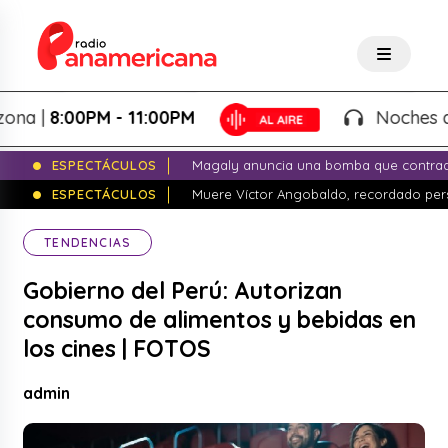
|
8:00PM - 11:00PM
Noches de Fan
ESPECTÁCULOS
Magaly anuncia una bomba que contrade
ESPECTÁCULOS
Muere Víctor Angobaldo, recordado pers
TENDENCIAS
Gobierno del Perú: Autorizan
consumo de alimentos y bebidas en
los cines | FOTOS
admin