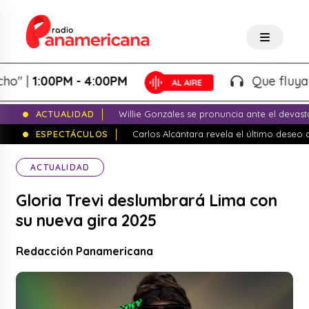
1:00PM - 4:00PM
Que fluya la tar
ACTUALIDAD
Willie Gonzáles se pronuncia ante el devas
ESPECTÁCULOS
Carlos Alcántara revela el último dese
ACTUALIDAD
Gloria Trevi deslumbrará Lima con
su nueva gira 2025
Redacción Panamericana