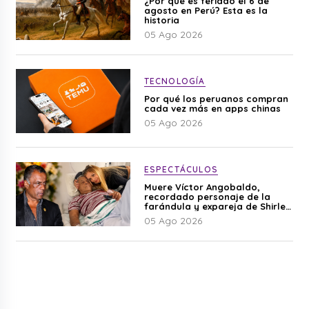
¿Por qué es feriado el 6 de
agosto en Perú? Esta es la
historia
05 Ago 2026
TECNOLOGÍA
Por qué los peruanos compran
cada vez más en apps chinas
05 Ago 2026
ESPECTÁCULOS
Muere Víctor Angobaldo,
recordado personaje de la
farándula y expareja de Shirley
Cherres
05 Ago 2026