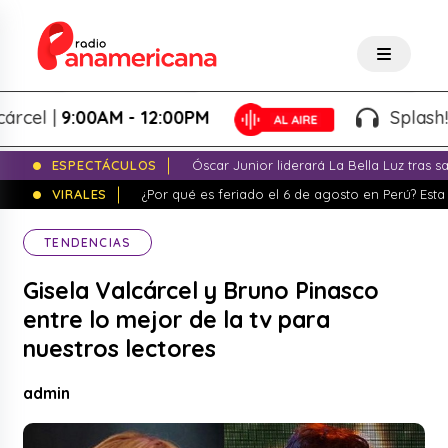
l |
9:00AM - 12:00PM
Splash! - Gi
ESPECTÁCULOS
Óscar Junior liderará La Bella Luz tras 
VIRALES
¿Por qué es feriado el 6 de agosto en Perú? Esta 
TENDENCIAS
Gisela Valcárcel y Bruno Pinasco
entre lo mejor de la tv para
nuestros lectores
admin