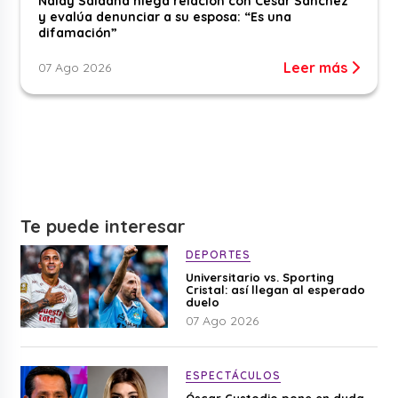
Naldy Saldaña niega relación con César Sánchez
y evalúa denunciar a su esposa: “Es una
difamación”
Leer más
07 Ago 2026
Te puede interesar
DEPORTES
Universitario vs. Sporting
Cristal: así llegan al esperado
duelo
07 Ago 2026
ESPECTÁCULOS
Óscar Custodio pone en duda