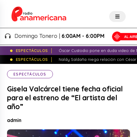
Domingo Tonero |
6:00AM - 6:00PM
ESPECTÁCULOS
Óscar Custodio pone en duda video de N
ESPECTÁCULOS
Naldy Saldaña niega relación con César
ESPECTÁCULOS
Gisela Valcárcel tiene fecha oficial
para el estreno de “El artista del
año”
admin