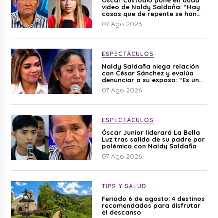
video de Naldy Saldaña: “Hay
cosas que de repente se han
editado”
07 Ago 2026
ESPECTÁCULOS
Naldy Saldaña niega relación
con César Sánchez y evalúa
denunciar a su esposa: “Es una
difamación”
07 Ago 2026
ESPECTÁCULOS
Óscar Junior liderará La Bella
Luz tras salida de su padre por
polémica con Naldy Saldaña
07 Ago 2026
TIPS Y SALUD
Feriado 6 de agosto: 4 destinos
recomendados para disfrutar
el descanso