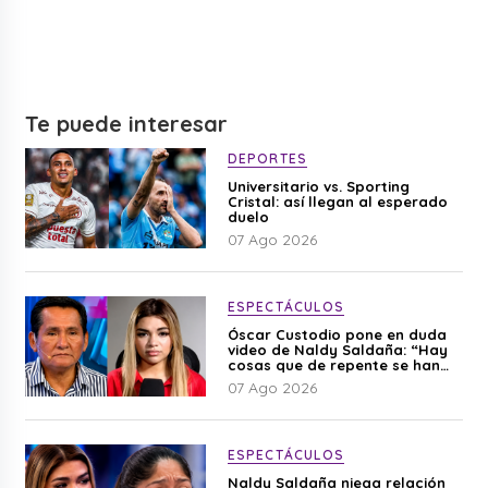
Te puede interesar
DEPORTES
Universitario vs. Sporting
Cristal: así llegan al esperado
duelo
07 Ago 2026
ESPECTÁCULOS
Óscar Custodio pone en duda
video de Naldy Saldaña: “Hay
cosas que de repente se han
editado”
07 Ago 2026
ESPECTÁCULOS
Naldy Saldaña niega relación