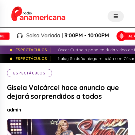
Salsa Variada |
3:00PM - 10:00PM
ESPECTÁCULOS
Óscar Custodio pone en duda video de N
ESPECTÁCULOS
Naldy Saldaña niega relación con César
ESPECTÁCULOS
Gisela Valcárcel hace anuncio que
dejará sorprendidos a todos
admin