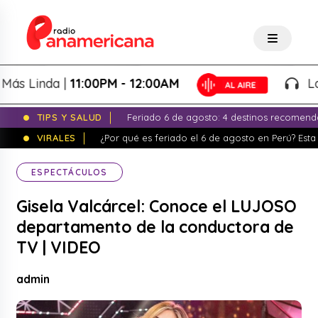
 Linda |
11:00PM - 12:00AM
La No
TIPS Y SALUD
Feriado 6 de agosto: 4 destinos recomend
VIRALES
¿Por qué es feriado el 6 de agosto en Perú? Esta 
ESPECTÁCULOS
Gisela Valcárcel: Conoce el LUJOSO
departamento de la conductora de
TV | VIDEO
admin