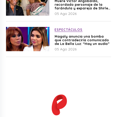
Muere Víctor Angobaldo,
recordado personaje de la
farándula y expareja de Shirley
Cherres
05 Ago 2026
ESPECTÁCULOS
Magaly anuncia una bomba
que contradeciría comunicado
de La Bella Luz: “Hay un audio”
05 Ago 2026