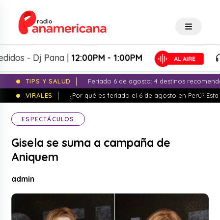
os - Dj Pana |
12:00PM - 1:00PM
TIPS Y SALUD
Feriado 6 de agosto: 4 destinos recomend
VIRALES
¿Por qué es feriado el 6 de agosto en Perú? Esta 
ESPECTÁCULOS
Gisela se suma a campaña de
Aniquem
admin