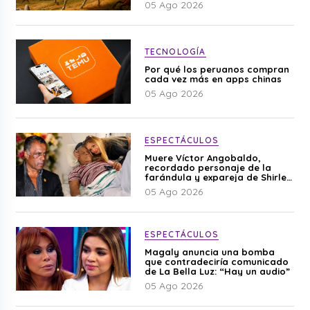
05 Ago 2026
TECNOLOGÍA
Por qué los peruanos compran
cada vez más en apps chinas
05 Ago 2026
ESPECTÁCULOS
Muere Víctor Angobaldo,
recordado personaje de la
farándula y expareja de Shirley
Cherres
05 Ago 2026
ESPECTÁCULOS
Magaly anuncia una bomba
que contradeciría comunicado
de La Bella Luz: “Hay un audio”
05 Ago 2026