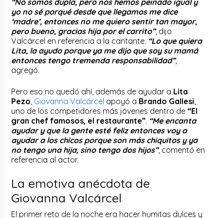
“No somos dupla, pero nos hemos peinado igual y
yo no sé porqué desde que llegamos me dice
‘madre’, entonces no me quiero sentir tan mayor,
pero bueno, gracias hija por el carrito”
, dijo
Valcárcel en referencia a la cantante.
“Lo que quiera
Lita, la ayudo porque ya me dijo que soy su mamá
entonces tengo tremenda responsabilidad”
,
agregó.
Pero eso no quedó ahí, además de ayudar a
Lita
Pezo
,
Giovanna Valcárcel
apoyó a
Brando Gallesi
,
uno de los competidores más jóvenes dentro de
“El
gran chef famosos, el restaurante”
.
“Me encanta
ayudar y que la gente esté feliz entonces voy a
ayudar a los chicos porque son más chiquitos y ya
no tengo una hija, sino tengo dos hijos”
, comentó en
referencia al actor.
La emotiva anécdota de
Giovanna Valcárcel
El primer reto de la noche era hacer humitas dulces y