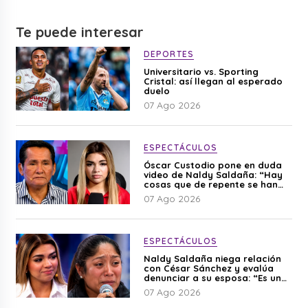
Te puede interesar
DEPORTES
Universitario vs. Sporting
Cristal: así llegan al esperado
duelo
07 Ago 2026
ESPECTÁCULOS
Óscar Custodio pone en duda
video de Naldy Saldaña: “Hay
cosas que de repente se han
editado”
07 Ago 2026
ESPECTÁCULOS
Naldy Saldaña niega relación
con César Sánchez y evalúa
denunciar a su esposa: “Es una
difamación”
07 Ago 2026