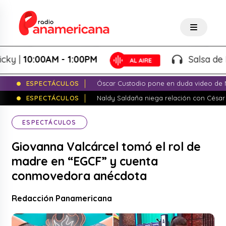
|
10:00AM - 1:00PM
Salsa de Peso 
ESPECTÁCULOS
Óscar Custodio pone en duda video de N
ESPECTÁCULOS
Naldy Saldaña niega relación con César
ESPECTÁCULOS
Giovanna Valcárcel tomó el rol de
madre en “EGCF” y cuenta
conmovedora anécdota
Redacción Panamericana