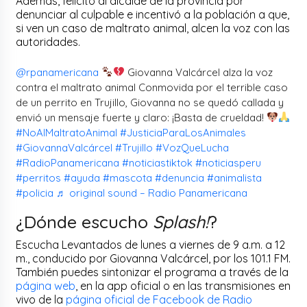
Además, felicitó al alcalde de la provincia por
denunciar al culpable e incentivó a la población a que,
si ven un caso de maltrato animal, alcen la voz con las
autoridades.
@rpanamericana
Giovanna Valcárcel alza la voz
contra el maltrato animal Conmovida por el terrible caso
de un perrito en Trujillo, Giovanna no se quedó callada y
envió un mensaje fuerte y claro: ¡Basta de crueldad!
#NoAlMaltratoAnimal
#JusticiaParaLosAnimales
#GiovannaValcárcel
#Trujillo
#VozQueLucha
#RadioPanamericana
#noticiastiktok
#noticiasperu
#perritos
#ayuda
#mascota
#denuncia
#animalista
#policia
♬ original sound – Radio Panamericana
¿Dónde escucho
Splash!
?
Escucha Levantados de lunes a viernes de 9 a.m. a 12
m., conducido por Giovanna Valcárcel, por los 101.1 FM.
También puedes sintonizar el programa a través de la
página web
, en la app oficial o en las transmisiones en
vivo de la
página oficial de Facebook de Radio