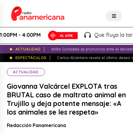
M - 4:00PM
Que fluya la tarde! -
ACTUALIDAD
Willie Gonzáles se pronuncia ante el devas
ESPECTÁCULOS
Carlos Alcántara revela el último dese
ACTUALIDAD
Giovanna Valcárcel EXPLOTA tras
BRUTAL caso de maltrato animal en
Trujillo y deja potente mensaje: «A
los animales se les respeta»
Redacción Panamericana