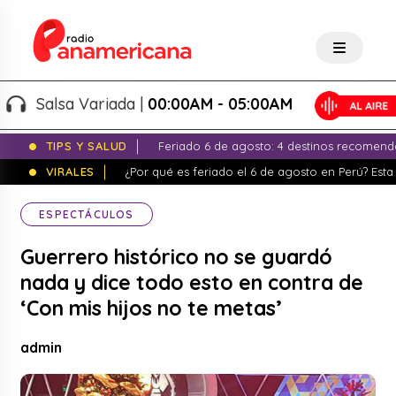
Salsa Variada |
00:00AM - 05:00AM
TIPS Y SALUD
Feriado 6 de agosto: 4 destinos recomend
VIRALES
¿Por qué es feriado el 6 de agosto en Perú? Esta 
ESPECTÁCULOS
Guerrero histórico no se guardó
nada y dice todo esto en contra de
‘Con mis hijos no te metas’
admin