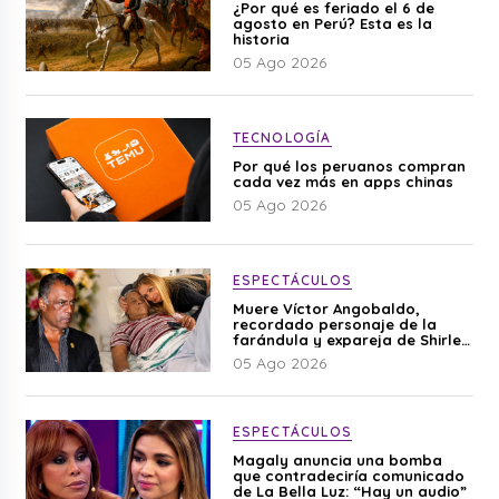
¿Por qué es feriado el 6 de
agosto en Perú? Esta es la
historia
05 Ago 2026
TECNOLOGÍA
Por qué los peruanos compran
cada vez más en apps chinas
05 Ago 2026
ESPECTÁCULOS
Muere Víctor Angobaldo,
recordado personaje de la
farándula y expareja de Shirley
Cherres
05 Ago 2026
ESPECTÁCULOS
Magaly anuncia una bomba
que contradeciría comunicado
de La Bella Luz: “Hay un audio”