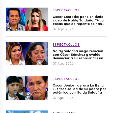
ESPECTÁCULOS
Óscar Custodio pone en duda
video de Naldy Saldaña: “Hay
cosas que de repente se han
editado”
07 Ago 2026
ESPECTÁCULOS
Naldy Saldaña niega relación
con César Sánchez y evalúa
denunciar a su esposa: “Es una
difamación”
07 Ago 2026
ESPECTÁCULOS
Óscar Junior liderará La Bella
Luz tras salida de su padre por
polémica con Naldy Saldaña
07 Ago 2026