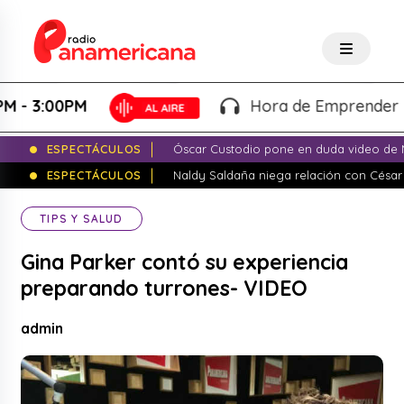
 3:00PM
Hora de Emprender - Mart
ESPECTÁCULOS
Óscar Custodio pone en duda video de N
ESPECTÁCULOS
Naldy Saldaña niega relación con César
TIPS Y SALUD
Gina Parker contó su experiencia
preparando turrones- VIDEO
admin