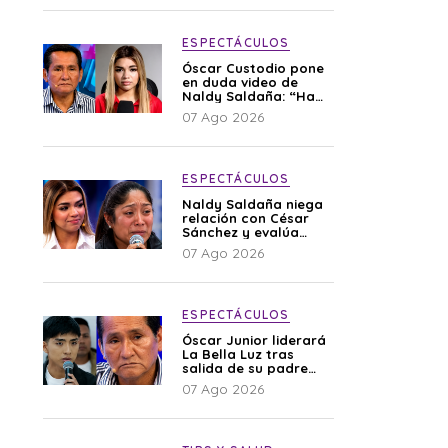
ESPECTÁCULOS
Óscar Custodio pone
en duda video de
Naldy Saldaña: “Hay
cosas que de repente
07 Ago 2026
se han editado”
ESPECTÁCULOS
Naldy Saldaña niega
relación con César
Sánchez y evalúa
denunciar a su
07 Ago 2026
esposa: “Es una
difamación”
ESPECTÁCULOS
Óscar Junior liderará
La Bella Luz tras
salida de su padre
por polémica con
07 Ago 2026
Naldy Saldaña