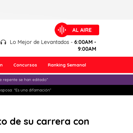
Lo Mejor de Levantados -
6:00AM -
9:00AM
ón
Concursos
Ranking Semanal
e repente se han editado”
esposa: “Es una difamación”
to de su carrera con