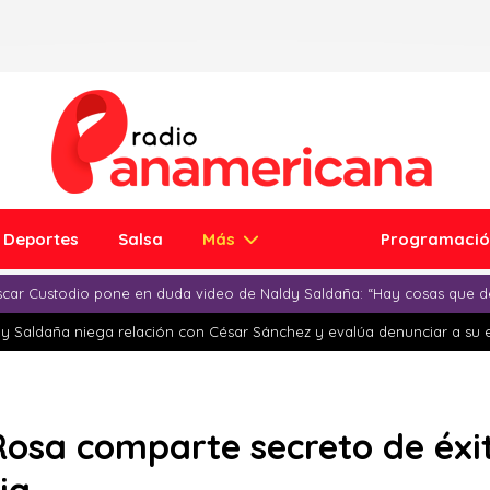
Deportes
Salsa
Más
Programaci
car Custodio pone en duda video de Naldy Saldaña: “Hay cosas que d
y Saldaña niega relación con César Sánchez y evalúa denunciar a su 
Rosa comparte secreto de éxi