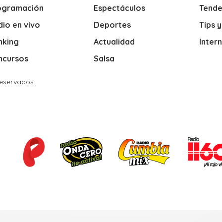
ogramación
Espectáculos
Tende
io en vivo
Deportes
Tips 
nking
Actualidad
Inter
ncursos
Salsa
Reservados.