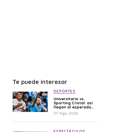
Te puede interesar
DEPORTES
Universitario vs.
Sporting Cristal: así
llegan al esperado
duelo
07 Ago 2026
ESPECTÁCULOS