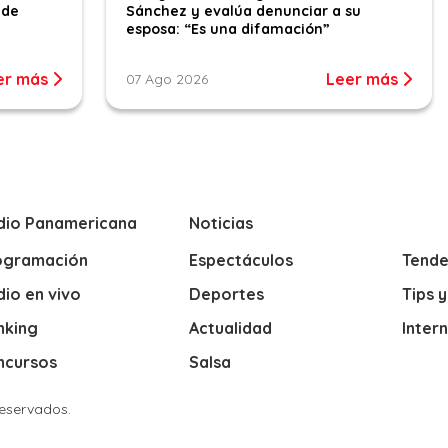
 de
Sánchez y evalúa denunciar a su
esposa: “Es una difamación”
er más
Leer más
07 Ago 2026
dio Panamericana
Noticias
ogramación
Espectáculos
Tende
io en vivo
Deportes
Tips 
nking
Actualidad
Inter
ncursos
Salsa
Reservados.