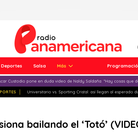
Deportes
Salsa
Más
Programaci
car Custodio pone en duda video de Naldy Saldaña: “Hay cosas que d
PORTES
Universitario vs. Sporting Cristal: así llegan al esperado 
siona bailando el ‘Totó’ (VIDE