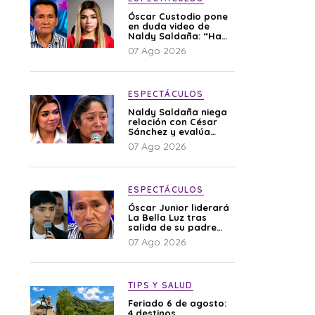
Óscar Custodio pone
en duda video de
Naldy Saldaña: “Hay
cosas que de repente
07 Ago 2026
se han editado”
ESPECTÁCULOS
Naldy Saldaña niega
relación con César
Sánchez y evalúa
denunciar a su
07 Ago 2026
esposa: “Es una
difamación”
ESPECTÁCULOS
Óscar Junior liderará
La Bella Luz tras
salida de su padre
por polémica con
07 Ago 2026
Naldy Saldaña
TIPS Y SALUD
Feriado 6 de agosto:
4 destinos