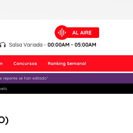
Salsa Variada -
00:00AM - 05:00AM
ón
Concursos
Ranking Semanal
e repente se han editado”
duelo
O)