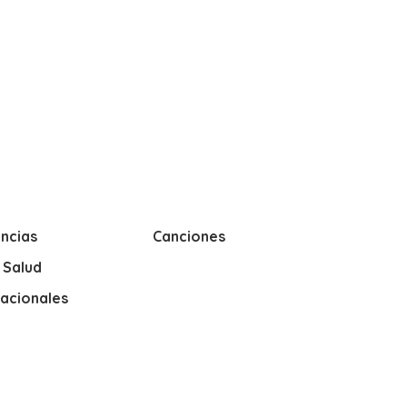
ncias
Canciones
y Salud
nacionales