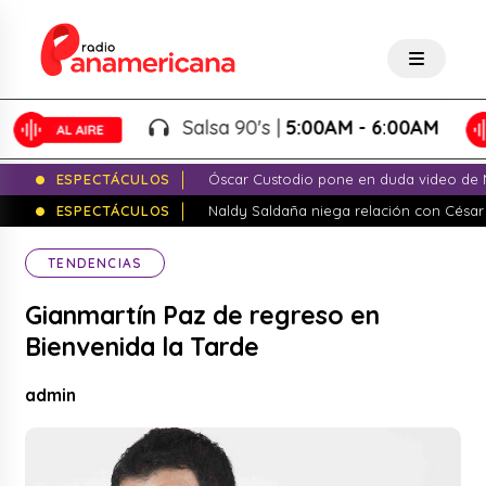
Salsa 90's |
5:00AM - 6:00AM
ESPECTÁCULOS
Óscar Custodio pone en duda video de N
ESPECTÁCULOS
Naldy Saldaña niega relación con César
TENDENCIAS
Gianmartín Paz de regreso en
Bienvenida la Tarde
admin