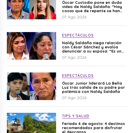
Óscar Custodio pone en duda
video de Naldy Saldaña: “Hay
cosas que de repente se han
editado”
07 Ago 2026
ESPECTÁCULOS
Naldy Saldaña niega relación
con César Sánchez y evalúa
denunciar a su esposa: “Es una
difamación”
07 Ago 2026
ESPECTÁCULOS
Óscar Junior liderará La Bella
Luz tras salida de su padre por
polémica con Naldy Saldaña
07 Ago 2026
TIPS Y SALUD
Feriado 6 de agosto: 4 destinos
recomendados para disfrutar
el descanso